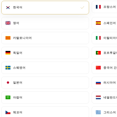
https://www.ubereats.com/store/brunch-by-
프랑스어
프랑스어
한국어
한국어
gabrielli/TjIlHfBGVBuUmqW-Qv5Gbg?
diningMode=DELIVERY
영어
영어
스페인어
스페인어
카탈로니아어
카탈로니아어
이탈리아
이탈리아
독일어
독일어
포르투갈
포르투갈
스웨덴어
스웨덴어
중국어 간
중국어 간
Deliveroo Gabrielli :
일본어
일본어
러시아어
러시아어
https://deliveroo.fr/menu/paris/champ
아랍어
아랍어
네덜란드
네덜란드
utm_campaign=organic&utm_medium=referrer
체코어
체코어
그리스어
그리스어