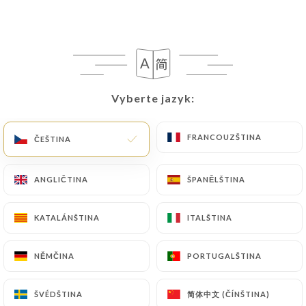
Vyberte jazyk:
Vyberte jazyk:
FRANCOUZŠTINA
FRANCOUZŠTINA
ČEŠTINA
ČEŠTINA
ANGLIČTINA
ANGLIČTINA
ŠPANĚLŠTINA
ŠPANĚLŠTINA
KATALÁNŠTINA
KATALÁNŠTINA
ITALŠTINA
ITALŠTINA
NĚMČINA
NĚMČINA
PORTUGALŠTINA
PORTUGALŠTINA
简体中文 (ČÍNŠTINA)
简体中文 (ČÍNŠTINA)
ŠVÉDŠTINA
ŠVÉDŠTINA