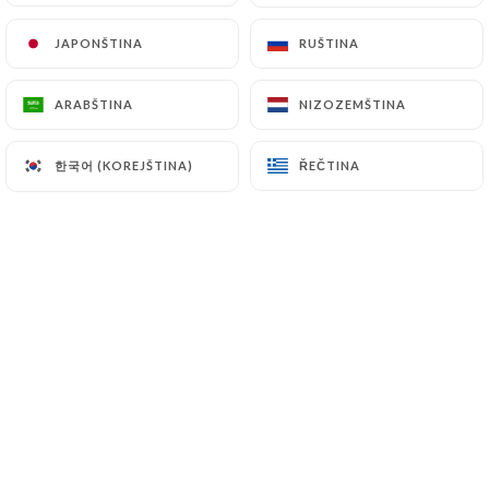
JAPONŠTINA
JAPONŠTINA
RUŠTINA
RUŠTINA
ARABŠTINA
ARABŠTINA
NIZOZEMŠTINA
NIZOZEMŠTINA
한국어 (KOREJŠTINA)
한국어 (KOREJŠTINA)
ŘEČTINA
ŘEČTINA