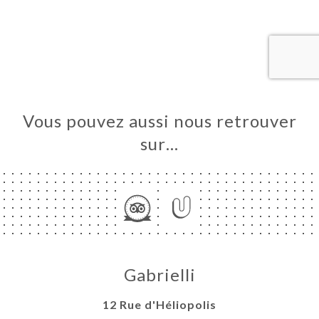
UEIL
RVER
ERIE
IS
RTE
Vous pouvez aussi nous retrouver
LLE
sur…
AISON
TEUR
TACT
Gabrielli
12 Rue d'Héliopolis