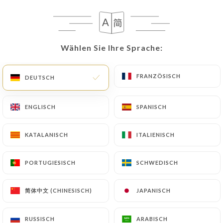
15 BEWERTUNG
Wählen Sie Ihre Sprache:
Wählen Sie Ihre Sprache:
RESTAURANT CACHER
12 Rue D'Héliopolis
FRANZÖSISCH
FRANZÖSISCH
DEUTSCH
DEUTSCH
75017 Paris France
ENGLISCH
ENGLISCH
SPANISCH
SPANISCH
KATALANISCH
KATALANISCH
ITALIENISCH
ITALIENISCH
PORTUGIESISCH
PORTUGIESISCH
SCHWEDISCH
SCHWEDISCH
简体中文 (CHINESISCH)
简体中文 (CHINESISCH)
JAPANISCH
JAPANISCH
Über uns
RUSSISCH
RUSSISCH
ARABISCH
ARABISCH