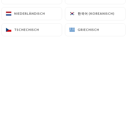
한국어 (KOREANISCH)
한국어 (KOREANISCH)
NIEDERLÄNDISCH
NIEDERLÄNDISCH
Gabrielli est un restaurant cacher rav
katz situé à Paris, reconnu pour son
TSCHECHISCH
TSCHECHISCH
GRIECHISCH
GRIECHISCH
ambiance chaleureuse et conviviale.
Nous proposons une cuisine variée,
alliant tradition et modernité, toujours
dans le respect des règles de la
kashrout.
Notre équipe vous accueille avec
générosité pour vous faire vivre une
expérience culinaire authentique.
Chez Gabrielli, chaque plat est préparé