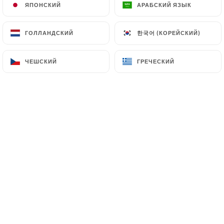
ЯПОНСКИЙ
ЯПОНСКИЙ
АРАБСКИЙ ЯЗЫК
АРАБСКИЙ ЯЗЫК
한국어 (КОРЕЙСКИЙ)
한국어 (КОРЕЙСКИЙ)
ГОЛЛАНДСКИЙ
ГОЛЛАНДСКИЙ
Gabrielli est un restaurant cacher rav
katz situé à Paris, reconnu pour son
ЧЕШСКИЙ
ЧЕШСКИЙ
ГРЕЧЕСКИЙ
ГРЕЧЕСКИЙ
ambiance chaleureuse et conviviale.
Nous proposons une cuisine variée,
alliant tradition et modernité, toujours
dans le respect des règles de la
kashrout.
Notre équipe vous accueille avec
générosité pour vous faire vivre une
expérience culinaire authentique.
Chez Gabrielli, chaque plat est préparé