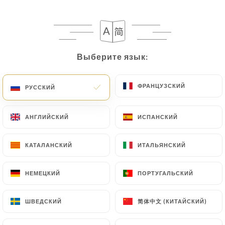
15 МНЕНИЙ
Выберите язык:
Выберите язык:
RESTAURANT CACHER
12 Rue D'Héliopolis
75017 Paris France
ФРАНЦУЗСКИЙ
ФРАНЦУЗСКИЙ
РУССКИЙ
РУССКИЙ
АНГЛИЙСКИЙ
АНГЛИЙСКИЙ
ИСПАНСКИЙ
ИСПАНСКИЙ
КАТАЛАНСКИЙ
КАТАЛАНСКИЙ
ИТАЛЬЯНСКИЙ
ИТАЛЬЯНСКИЙ
НЕМЕЦКИЙ
НЕМЕЦКИЙ
ПОРТУГАЛЬСКИЙ
ПОРТУГАЛЬСКИЙ
简体中文 (КИТАЙСКИЙ)
简体中文 (КИТАЙСКИЙ)
ШВЕДСКИЙ
ШВЕДСКИЙ
Кто мы?