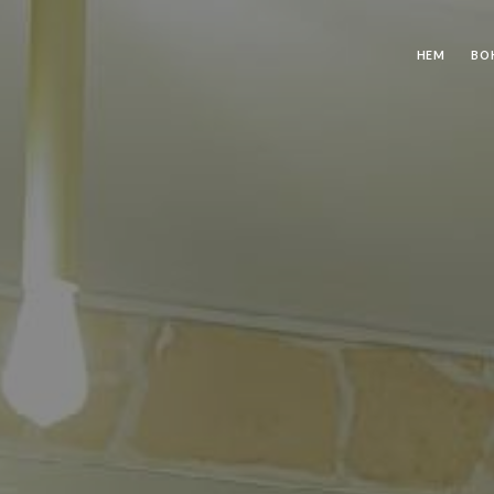
HEM
BO