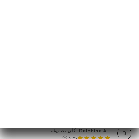
06:17
•
08/12/2025
Sylvain H. كان تصنيفه
S
4/5
08:04
•
06/11/2025
Sophie N. كان تصنيفه
S
4/5
Petit restaurant, facile pour se garer à côté
en semaine. Service très agréable, la
personne était très attentionnée. Plats
corrects.
01:14
•
27/10/2025
Delphine A. كان تصنيفه
D
5/5