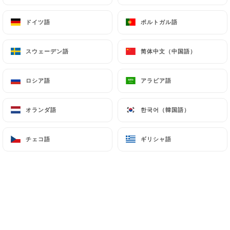
ドイツ語
ドイツ語
ポルトガル語
ポルトガル語
Karine A.の評価
K
スウェーデン語
スウェーデン語
简体中文（中国語）
简体中文（中国語）
4/5
Cosy, agréable, service efficace, les salades
ロシア語
ロシア語
アラビア語
アラビア語
et pizzas délicieuses, un petit bémol sur
les desserts qui sont trop petits pour leur
prix et trop sucrés , mais j'y retournerai.
オランダ語
オランダ語
한국어（韓国語）
한국어（韓国語）
02/06/2026
•
06:29
チェコ語
チェコ語
ギリシャ語
ギリシャ語
Laurence O.の評価
L
5/5
Jolie découverte, tout ce que nous avons
goûté, était délicieux. Je recommande ! À
très bientôt Gabrielli