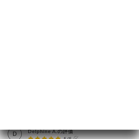
AISON
08/12/2025
•
06:17
TEUR
絡先
Sylvain H.の評価
S
4/5
06/11/2025
•
08:04
Sophie N.の評価
S
4/5
Petit restaurant, facile pour se garer à
côté en semaine. Service très agréable, la
personne était très attentionnée. Plats
corrects.
27/10/2025
•
01:14
Delphine A.の評価
D
5/5