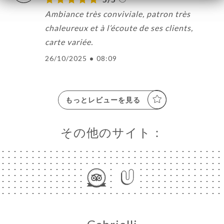
Ambiance très conviviale, patron très
chaleureux et à l’écoute de ses clients,
carte variée.
26/10/2025
•
08:09
もっとレビューを見る
その他のサイト：