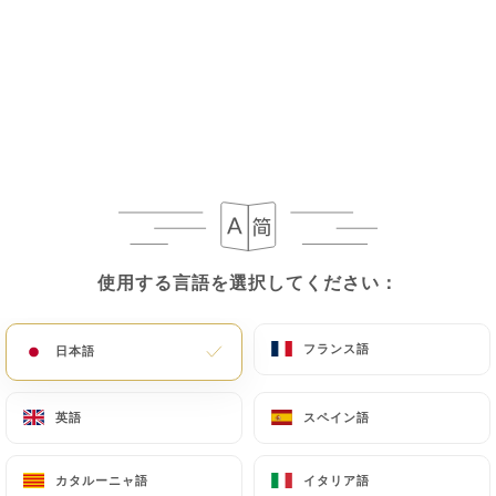
メニュー
JA
/
ホーム
レビュー
レビュー
使用する言語を選択してください：
使用する言語を選択してください：
フランス語
フランス語
日本語
日本語
15 Uniitiのレビュー
英語
英語
スペイン語
スペイン語
4.3 / 5
カタルーニャ語
カタルーニャ語
イタリア語
イタリア語
100%リアル、検証済みレビュー。