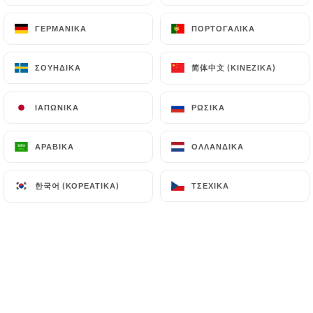
ΓΕΡΜΑΝΙΚΆ
ΓΕΡΜΑΝΙΚΆ
ΠΟΡΤΟΓΑΛΙΚΆ
ΠΟΡΤΟΓΑΛΙΚΆ
Karine A. βαθμολογήθηκε
K
简体中文 (ΚΙΝΈΖΙΚΑ)
简体中文 (ΚΙΝΈΖΙΚΑ)
ΣΟΥΗΔΙΚΆ
ΣΟΥΗΔΙΚΆ
4/5
Cosy, agréable, service efficace, les salades
ΙΑΠΩΝΙΚΆ
ΙΑΠΩΝΙΚΆ
ΡΩΣΙΚΆ
ΡΩΣΙΚΆ
et pizzas délicieuses, un petit bémol sur
les desserts qui sont trop petits pour leur
ΑΡΑΒΙΚΆ
ΑΡΑΒΙΚΆ
ΟΛΛΑΝΔΙΚΆ
ΟΛΛΑΝΔΙΚΆ
prix et trop sucrés , mais j'y retournerai.
02/06/2026
•
06:29
한국어 (ΚΟΡΕΆΤΙΚΑ)
한국어 (ΚΟΡΕΆΤΙΚΑ)
ΤΣΈΧΙΚΑ
ΤΣΈΧΙΚΑ
Laurence O. βαθμολογήθηκε
L
5/5
Jolie découverte, tout ce que nous avons
goûté, était délicieux. Je recommande ! À
très bientôt Gabrielli
03/03/2026
•
10:17